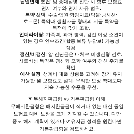
납입면제 조건
: 암·중대질병 진단 시 향후 보험료
면제 여부와 면제 사유 범위.
특약 선택
: 수술·입원·항암치료(약물·방사선·
호르몬) 특약과 생활자금 형태의 지급 특약을
목적에 맞게 조합.
언더라이팅
: 가족력, 과거 병력, 검진 이상 소견이
있는 경우 인수조건(할증·보류·부담보) 가능성
점검.
갱신/비갱신
: 암 진단금은 대체로 비갱신형 선호.
치료비성 특약은 갱신형 포함 여부와 갱신 주기를
확인.
예산 설정
: 생계비·대출 상황을 고려해 장기 유지
가능한 월 보험료로 설계. 무리한 보장 확대보다
지속 가능한 수준을 우선.
무해지환급형 vs 기본환급형 이해
무해지환급형은 해지환급금이 적거나 없는 대신 동일
보험료 대비 보장을 크게 가져갈 수 있습니다. 다만
중도 해지 계획이 있거나 여유자금 성격을 원한다면
기본환급형을 검토하세요.