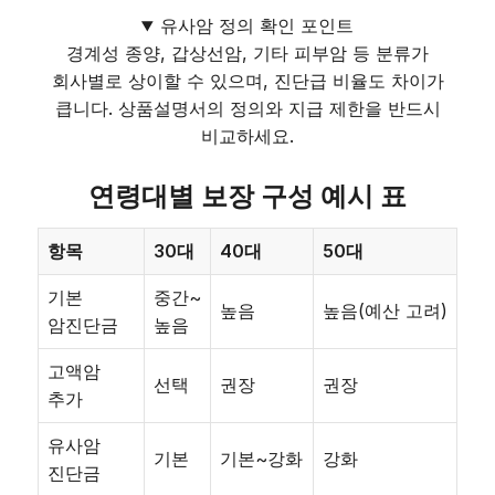
유사암 정의 확인 포인트
경계성 종양, 갑상선암, 기타 피부암 등 분류가
회사별로 상이할 수 있으며, 진단급 비율도 차이가
큽니다. 상품설명서의 정의와 지급 제한을 반드시
비교하세요.
연령대별 보장 구성 예시 표
항목
30대
40대
50대
기본
중간~
높음
높음(예산 고려)
암진단금
높음
고액암
선택
권장
권장
추가
유사암
기본
기본~강화
강화
진단금