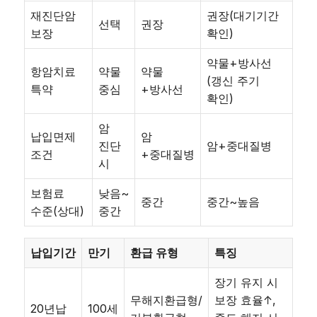
재진단암
권장(대기기간
선택
권장
보장
확인)
약물+방사선
항암치료
약물
약물
(갱신 주기
특약
중심
+방사선
확인)
암
납입면제
암
진단
암+중대질병
조건
+중대질병
시
보험료
낮음~
중간
중간~높음
수준(상대)
중간
납입기간
만기
환급 유형
특징
장기 유지 시
무해지환급형/
보장 효율↑,
20년납
100세