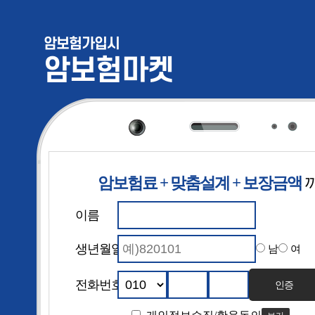
암보험가입시
암보험마켓
암보험료 + 맞춤설계 + 보장금액
암보험 보험
이름
생년월일
남
여
전화번호
인증