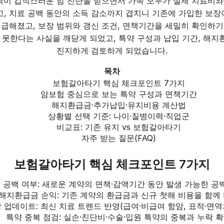
친척이 갑작스러운 암 진단을 받으면서 가족 모두가 실제 치료비와
, 치료 공백 동안의 소득 감소까지 겹치니 기존에 가입한 보장이
 급해졌고, 보장 범위와 갱신 조건, 면책기간을 세밀히 확인하기
 못한다는 사실을 깨닫게 되었고, 특약 구성과 납입 기간, 해
진지하게 검토하게 되었습니다.
목차
보험갈아타기 핵심 체크포인트 7가지
암보험 중심으로 보는 특약 구성과 면책기간
해지환급금·추가납입·유지비용 계산법
상황별 선택 기준: 나이·질병이력·직업군
비교표: 기존 유지 vs 보험갈아타기
자주 받는 질문(FAQ)
보험갈아타기 핵심 체크포인트 7가지
 공백 여부: 새로운 계약의 면책·감액기간 동안 발생 가능한 공
해지환급금 손익: 기존 계약의 환급금과 신규 첫해 비용을 함께
 업데이트: 최신 치료 트렌드 반영(급여·비급여 항암, 표적·면역
특약 중복 점검: 실손·진단비·수술·입원 특약의 중복과 누락 