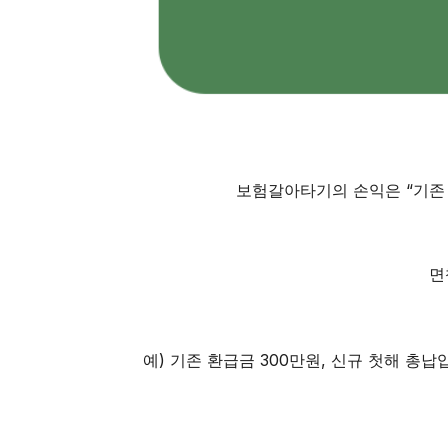
보험갈아타기의 손익은 “기존 
면
예) 기존 환급금 300만원, 신규 첫해 총납입