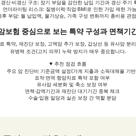
갱신·비갱신 구조: 장기 부담을 감안한 납입 기간과 갱신 주기 
언더라이팅 리스크: 질병이력·직업·BMI로 인한 가입 제한 가
세후 부담: 월 납입액, 물가상승, 가족 구성 변화까지 총비용 관
암보험 중심으로 보는 특약 구성과 면책기
 특약, 재진단 보장, 고액암 추가 보장, 갑상선 등 유사암 분
유병력 조건(고지 의무) 누락 방지가 매우 중요합니다.
추천 점검 흐름
주요 암 진단비 기준금액 설정(가계 지출과 소득대체율 기반
표적·면역 항암치료 특약 포함 여부
유사암 세분화 및 축소 보장 여부
면책·감액기간과 재진단 대기기간 중복 체크
수술·입원 일당과 실손 보장 간 역할 분담