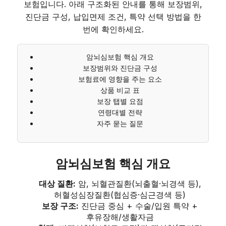
보험입니다. 아래 구조화된 안내를 통해 보장범위,
진단금 구성, 납입면제 조건, 특약 선택 방법을 한
번에 확인하세요.
암뇌심보험 핵심 개요
보장범위와 진단금 구성
보험료에 영향을 주는 요소
상품 비교 표
보장 탭별 요점
연령대별 전략
자주 묻는 질문
암뇌심보험 핵심 개요
대상 질환:
암, 뇌혈관질환(뇌출혈·뇌경색 등),
허혈성심장질환(협심증·심근경색 등)
보장 구조:
진단금 중심 + 수술/입원 특약 +
후유장해/생활자금