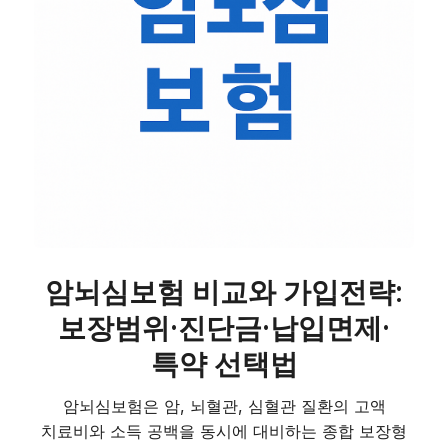
암뇌심보험 비교와 가입전략:
보장범위·진단금·납입면제·
특약 선택법
암뇌심보험은 암, 뇌혈관, 심혈관 질환의 고액
치료비와 소득 공백을 동시에 대비하는 종합 보장형