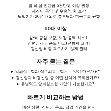
암·뇌·심 진단금 5천만원 이상 권장
재진단 특약 및 수술/입원 보강
납입기간 20년 내외로 총부담과 현금흐름 균형
60대 이상
심·뇌 중심 보강, 보장 공백 최소화
간편심사 상품도 비교(유병력 고려)
갱신형 비중 과도하지 않게 관리
자주 묻는 질문
암뇌심보험과 실손의료보험은 무엇이 다른가요?
갱신형과 비갱신형 중 어떤 선택이 유리한가요?
유병력도 암뇌심보험 가입이 가능한가요?
빠르게 비교하는 방법
예산 상한, 진단금 목표, 납입 기간을 먼저