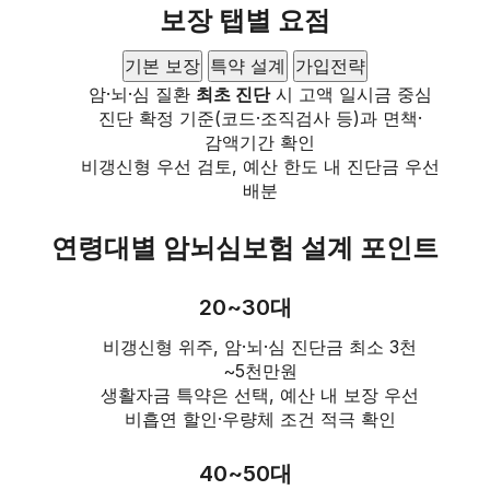
보장 탭별 요점
기본 보장
특약 설계
가입전략
암·뇌·심 질환
최초 진단
시 고액 일시금 중심
진단 확정 기준(코드·조직검사 등)과 면책·
감액기간 확인
비갱신형 우선 검토, 예산 한도 내 진단금 우선
배분
연령대별 암뇌심보험 설계 포인트
20~30대
비갱신형 위주, 암·뇌·심 진단금 최소 3천
~5천만원
생활자금 특약은 선택, 예산 내 보장 우선
비흡연 할인·우량체 조건 적극 확인
40~50대