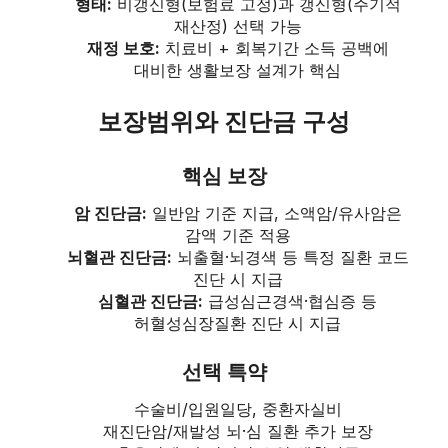
형태:
비갱신형(보험료 고정)과 갱신형(주기적
재산정) 선택 가능
재정 보호:
치료비 + 회복기간 소득 공백에
대비한 생활보장 설계가 핵심
보장범위와 진단금 구성
핵심 보장
암 진단금:
일반암 기준 지급, 소액암/유사암은
감액 기준 적용
뇌혈관 진단금:
뇌출혈·뇌경색 등 특정 질환 코드
진단 시 지급
심혈관 진단금:
급성심근경색·협심증 등
허혈성심장질환 진단 시 지급
선택 특약
수술비/입원일당, 중환자실비
재진단암/재발성 뇌·심 질환 추가 보장