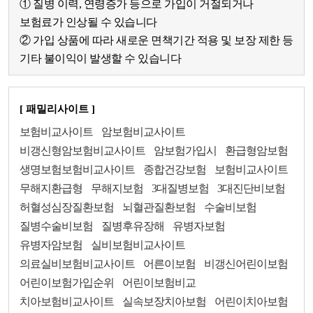
① 질병 이력, 연령증가 등으로 가입이 거절되거나
보험료가 인상될 수 있습니다
② 가입 상품에 따라 새로운 면책기간 적용 및 보장 제한 등
기타 불이익이 발생할 수 있습니다
[ 패밀리사이트 ]
보험비교사이트
암보험비교사이트
비갱신형암보험비교사이트
암보험가입시
환급형암보험
생명보험보험비교사이트
종합건강보험
보험비교사이트
무해지환급형
무해지보험
3대질병보험
3대진단비보험
허혈성심장질환보험
뇌혈관질환보험
수술비보험
질병수술비보험
질병후유장해
유병자보험
유병자암보험
실비보험비교사이트
의료실비보험비교사이트
어른이보험
비갱신어린이보험
어린이보험가입순위
어린이보험비교
치아보험비교사이트
실속보장치아보험
어린이치아보험