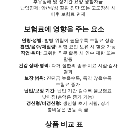
후유장해 및 장기간 요양 생활자금
납입면제: 암/뇌/심 질환 진단 또는 고도장해 시
이후 보험료 면제
보험료에 영향을 주는 요소
연령·성별:
발병 위험이 높을수록 보험료 상승
흡연/음주/체질량:
위험 요인 보유 시 할증 가능
직업·취미:
고위험 직무·활동 시 인수 제한 또는
할증
건강 상태·병력:
과거 질환의 종류·치료 시점·검사
결과
보장 범위:
진단금 높을수록, 특약 많을수록
보험료 증가
납입/보장 기간:
납입 기간 길수록 월보험료
낮아짐(총액은 증가 가능)
갱신형/비갱신형:
갱신형 초기 저렴, 장기
총비용은 변동 폭 큼
상품 비교 표