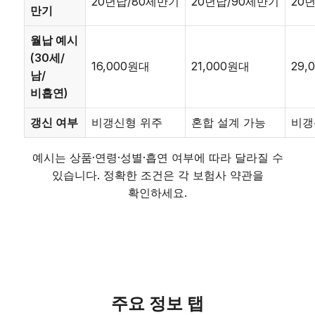
20년납/80세만기
20년납/90세만기
20
만기
월납 예시
(30세/
16,000원대
21,000원대
29,
남/
비흡연)
갱신 여부
비갱신형 위주
혼합 설계 가능
비갱
예시는 상품·연령·성별·흡연 여부에 따라 달라질 수
있습니다. 정확한 조건은 각 보험사 약관을
확인하세요.
주요 정보 탭