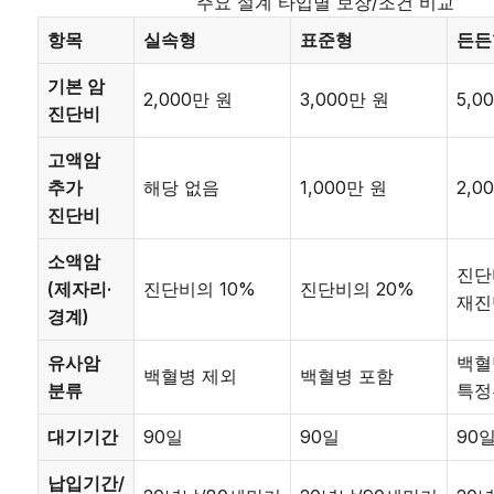
주요 설계 타입별 보장/조건 비교
항목
실속형
표준형
든든
기본 암
2,000만 원
3,000만 원
5,0
진단비
고액암
추가
해당 없음
1,000만 원
2,0
진단비
소액암
진단
(제자리·
진단비의 10%
진단비의 20%
재진
경계)
유사암
백혈
백혈병 제외
백혈병 포함
분류
특정
대기기간
90일
90일
90
납입기간/