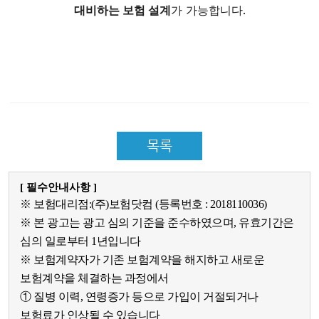
대비하는 보험 설계
가 가능합니다.
목록
[ 필수안내사항 ]
※ 보험대리점:(주)보험닷컴 (등록번호 : 2018110036)
※ 본 광고는 광고 심의 기준을 준수하였으며, 유효기간은
심의 일로부터 1년입니다
※ 보험계약자가 기존 보험계약을 해지하고 새로운
보험계약을 체결하는 과정에서
① 질병 이력, 연령증가 등으로 가입이 거절되거나
보험료가 인상될 수 있습니다