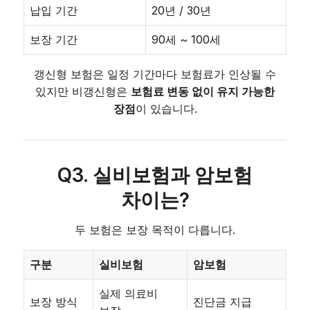
납입 기간
20년 / 30년
보장 기간
90세 ~ 100세
갱신형 보험은 일정 기간마다 보험료가 인상될 수
있지만 비갱신형은
보험료 변동 없이 유지 가능한
장점
이 있습니다.
Q3. 실비보험과 암보험
차이는?
두 보험은 보장 목적이 다릅니다.
구분
실비보험
암보험
실제 의료비
보장 방식
진단금 지급