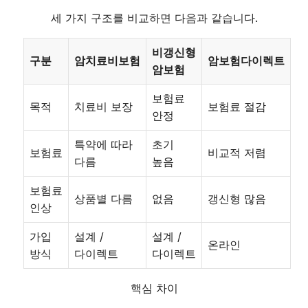
세 가지 구조를 비교하면 다음과 같습니다.
비갱신형
구분
암치료비보험
암보험다이렉트
암보험
보험료
목적
치료비 보장
보험료 절감
안정
특약에 따라
초기
보험료
비교적 저렴
다름
높음
보험료
상품별 다름
없음
갱신형 많음
인상
가입
설계 /
설계 /
온라인
방식
다이렉트
다이렉트
핵심 차이