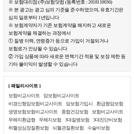
※ 보험대리점:(주)보험닷컴 (등록번호 : 2018110036)
※ 본 광고는 광고 심의 기준을 준수하였으며, 유효기간은
심의 일로부터 1년입니다
※ 보험계약자가 기존 보험계약을 해지하고 새로운
보험계약을 체결하는 과정에서
① 질병 이력, 연령증가 등으로 가입이 거절되거나
보험료가 인상될 수 있습니다
② 가입 상품에 따라 새로운 면책기간 적용 및 보장 제한 등
기타 불이익이 발생할 수 있습니다
[ 패밀리사이트 ]
보험비교사이트
암보험비교사이트
비갱신형암보험비교사이트
암보험가입시
환급형암보험
생명보험보험비교사이트
종합건강보험
보험비교사이트
무해지환급형
무해지보험
3대질병보험
3대진단비보험
허혈성심장질환보험
뇌혈관질환보험
수술비보험