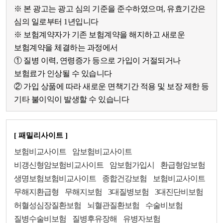
※ 본 광고는 광고 심의 기준을 준수하였으며, 유효기간은
심의 일로부터 1년입니다
※ 보험계약자가 기존 보험계약을 해지하고 새로운
보험계약을 체결하는 과정에서
① 질병 이력, 연령증가 등으로 가입이 거절되거나
보험료가 인상될 수 있습니다
② 가입 상품에 따라 새로운 면책기간 적용 및 보장 제한 등
기타 불이익이 발생할 수 있습니다
[ 패밀리사이트 ]
보험비교사이트
암보험비교사이트
비갱신형암보험비교사이트
암보험가입시
환급형암보험
생명보험보험비교사이트
종합건강보험
보험비교사이트
무해지환급형
무해지보험
3대질병보험
3대진단비보험
허혈성심장질환보험
뇌혈관질환보험
수술비보험
질병수술비보험
질병후유장해
유병자보험