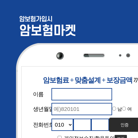
암보험가입시
암보험마켓
암보험료 + 맞춤설계 + 보장금액
암보험 보험
이름
생년월일
남
여
전화번호
인증