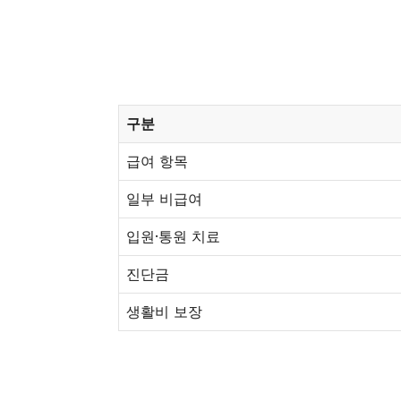
구분
급여 항목
일부 비급여
입원·통원 치료
진단금
생활비 보장