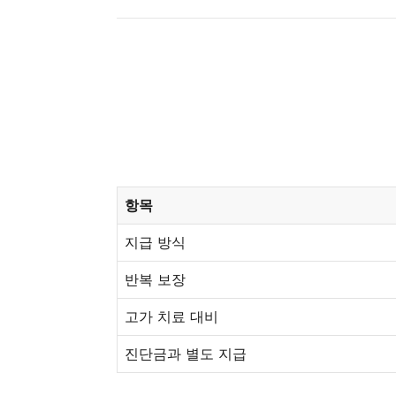
항목
지급 방식
반복 보장
고가 치료 대비
진단금과 별도 지급