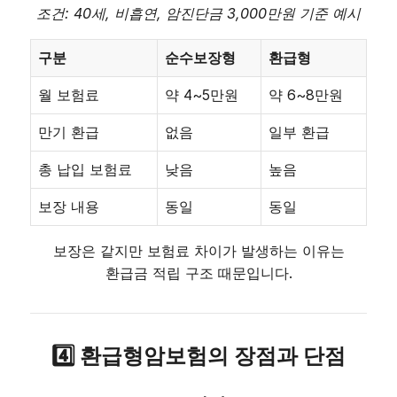
조건: 40세, 비흡연, 암진단금 3,000만원 기준 예시
구분
순수보장형
환급형
월 보험료
약 4~5만원
약 6~8만원
만기 환급
없음
일부 환급
총 납입 보험료
낮음
높음
보장 내용
동일
동일
보장은 같지만 보험료 차이가 발생하는 이유는
환급금 적립 구조 때문입니다.
4️⃣ 환급형암보험의 장점과 단점