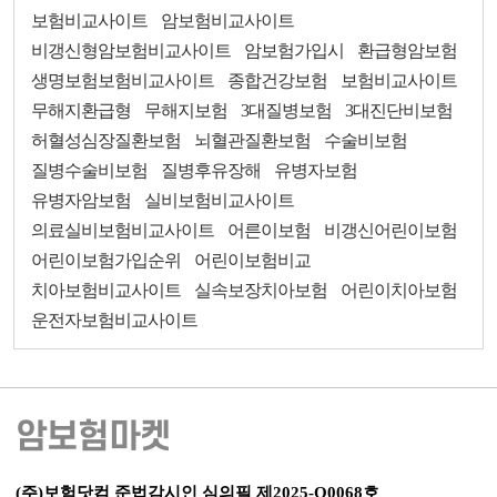
보험비교사이트
암보험비교사이트
비갱신형암보험비교사이트
암보험가입시
환급형암보험
생명보험보험비교사이트
종합건강보험
보험비교사이트
무해지환급형
무해지보험
3대질병보험
3대진단비보험
허혈성심장질환보험
뇌혈관질환보험
수술비보험
질병수술비보험
질병후유장해
유병자보험
유병자암보험
실비보험비교사이트
의료실비보험비교사이트
어른이보험
비갱신어린이보험
어린이보험가입순위
어린이보험비교
치아보험비교사이트
실속보장치아보험
어린이치아보험
운전자보험비교사이트
암보험마켓
(주)보험닷컴 준법감시인 심의필 제2025-Q0068호