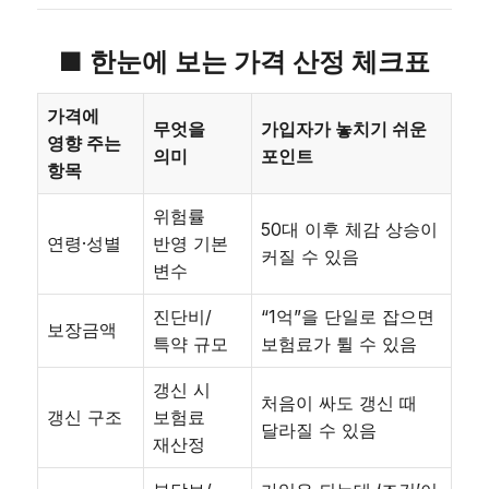
■ 한눈에 보는 가격 산정 체크표
가격에
무엇을
가입자가 놓치기 쉬운
영향 주는
의미
포인트
항목
위험률
50대 이후 체감 상승이
연령·성별
반영 기본
커질 수 있음
변수
진단비/
“1억”을 단일로 잡으면
보장금액
특약 규모
보험료가 튈 수 있음
갱신 시
처음이 싸도 갱신 때
갱신 구조
보험료
달라질 수 있음
재산정