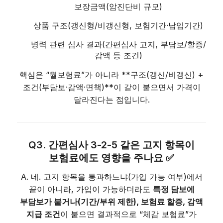
보장금액(암진단비 규모)
상품 구조(갱신형/비갱신형, 보험기간·납입기간)
병력 관련 심사 결과(간편심사 고지, 부담보/할증/
감액 등 조건)
핵심은 “월보험료”가 아니라 **구조(갱신/비갱신) +
조건(부담보·감액·면책)**이 같이 붙으면서 가격이
달라진다는 점입니다.
Q3. 간편심사 3-2-5 같은 고지 항목이
보험료에도 영향을 주나요 ✅
A. 네. 고지 항목을 통과하느냐(가입 가능 여부)에서
끝이 아니라, 가입이 가능하더라도
특정 담보에
부담보가 붙거나(기간/부위 제한), 보험료 할증, 감액
지급 조건
이 붙으면 결과적으로 “체감 보험료”가