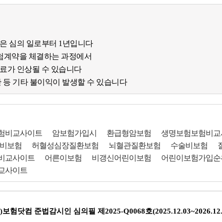
간은 심의 일로부터 1년입니다
험계약을 체결하는 과정에서
험료가 인상될 수 있습니다
한 등 기타 불이익이 발생할 수 있습니다
험비교사이트
암보험가입시
환급형암보험
생명보험보험비교
단비보험
허혈성심장질환보험
뇌혈관질환보험
수술비보험
비교사이트
어른이보험
비갱신어린이보험
어린이보험가입순
교사이트
)보험닷컴 준법감시인 심의필 제2025-Q0068호(2025.12.03~2026.12.