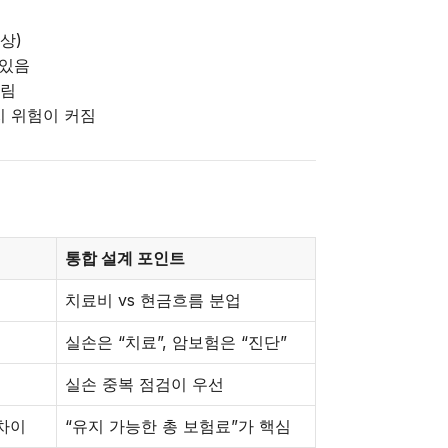
상)
 있음
갈림
지 위험이 커짐
통합 설계 포인트
치료비 vs 현금흐름 분업
실손은 “치료”, 암보험은 “진단”
실손 중복 점검이 우선
 차이
“유지 가능한 총 보험료”가 핵심