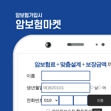
암보험가입시
암보험마켓
암보험료 + 맞춤설계 + 보장금액
암보험 보험
이름
생년월일
남
여
전화번호
인증